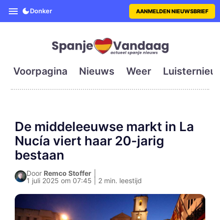
SpanjeVandaag is de eerste en g
Donker
AANMELDEN NIEUWSBRIEF
Voorpagina
Nieuws
Weer
Luisternieu
De middeleeuwse markt in La
Nucía viert haar 20-jarig
bestaan
Door
Remco Stoffer
|
1 juli 2025 om 07:45 | 2 min. leestijd