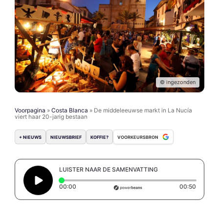
© ingezonden
Voorpagina
»
Costa Blanca
»
De middeleeuwse markt in La Nucía
viert haar 20-jarig bestaan
+ NIEUWS
NIEUWSBRIEF
KOFFIE?
VOORKEURSBRON
LUISTER NAAR DE SAMENVATTING
Elapsed time: 0 seconds
Duratio
00:00
00:50