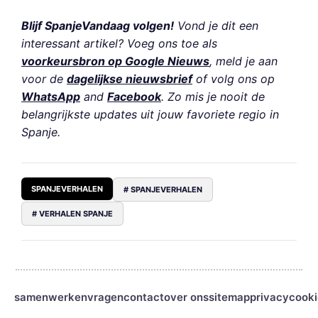
Blijf SpanjeVandaag volgen!
Vond je dit een
interessant artikel? Voeg ons toe als
voorkeursbron op Google Nieuws
, meld je aan
voor de
dagelijkse nieuwsbrief
of volg ons op
WhatsApp
and
Facebook
. Zo mis je nooit de
belangrijkste updates uit jouw favoriete regio in
Spanje.
SPANJEVERHALEN
# SPANJEVERHALEN
# VERHALEN SPANJE
samenwerken
vragen
contact
over ons
sitemap
privacy
cooki