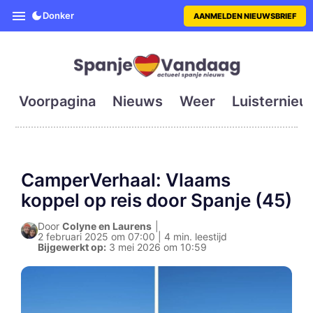
SpanjeVandaag is de eerste en g
Donker
AANMELDEN NIEUWSBRIEF
Voorpagina
Nieuws
Weer
Luisternieu
CamperVerhaal: Vlaams
koppel op reis door Spanje (45)
Door
Colyne en Laurens
|
2 februari 2025 om 07:00 | 4 min. leestijd
Bijgewerkt op:
3 mei 2026 om 10:59