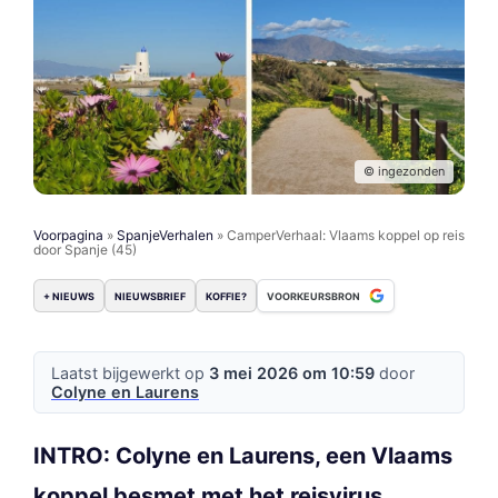
© ingezonden
Voorpagina
»
SpanjeVerhalen
»
CamperVerhaal: Vlaams koppel op reis
door Spanje (45)
+ NIEUWS
NIEUWSBRIEF
KOFFIE?
VOORKEURSBRON
Laatst bijgewerkt op
3 mei 2026 om 10:59
door
Colyne en Laurens
INTRO: Colyne en Laurens, een Vlaams
koppel besmet met het reisvirus,