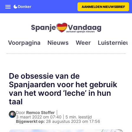
SpanjeVandaag is de eerste en g
Donker
AANMELDEN NIEUWSBRIEF
Voorpagina
Nieuws
Weer
Luisternieu
De obsessie van de
Spanjaarden voor het gebruik
van het woord ‘leche’ in hun
taal
Door
Remco Stoffer
|
3 maart 2022 om 07:40 | 5 min. leestijd
Bijgewerkt op:
28 augustus 2023 om 17:56