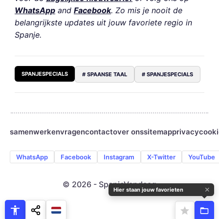
WhatsApp
and
Facebook
. Zo mis je nooit de
belangrijkste updates uit jouw favoriete regio in
Spanje.
SPANJESPECIALS
# SPAANSE TAAL
# SPANJESPECIALS
samenwerken
vragen
contact
over ons
sitemap
privacy
cooki
WhatsApp
Facebook
Instagram
X-Twitter
YouTube
© 2026 - SpanjeVandaag
✕
Hier staan jouw favorieten