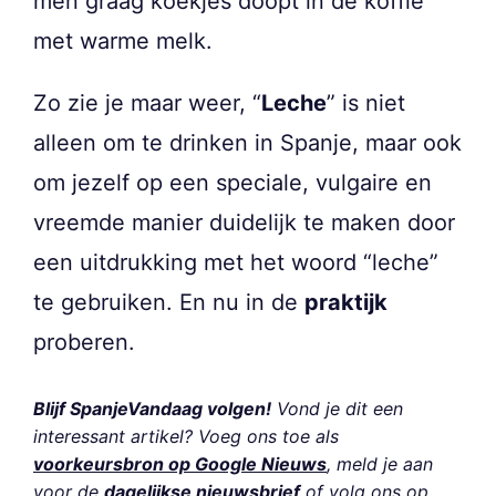
men graag koekjes doopt in de koffie
met warme melk.
Zo zie je maar weer, “
Leche
” is niet
alleen om te drinken in Spanje, maar ook
om jezelf op een speciale, vulgaire en
vreemde manier duidelijk te maken door
een uitdrukking met het woord “leche”
te gebruiken. En nu in de
praktijk
proberen.
Blijf SpanjeVandaag volgen!
Vond je dit een
interessant artikel? Voeg ons toe als
voorkeursbron op Google Nieuws
, meld je aan
voor de
dagelijkse nieuwsbrief
of volg ons op