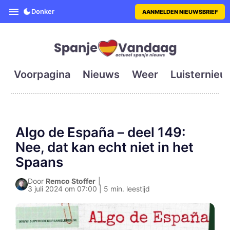
SpanjeVandaag is de eerste en g
Donker
AANMELDEN NIEUWSBRIEF
Voorpagina
Nieuws
Weer
Luisternieu
Algo de España – deel 149:
Nee, dat kan echt niet in het
Spaans
Door
Remco Stoffer
|
3 juli 2024 om 07:00 | 5 min. leestijd