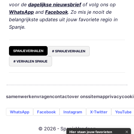
voor de
dagelijkse nieuwsbrief
of volg ons op
WhatsApp
and
Facebook
. Zo mis je nooit de
belangrijkste updates uit jouw favoriete regio in
Spanje.
SPANJEVERHALEN
# SPANJEVERHALEN
# VERHALEN SPANJE
samenwerken
vragen
contact
over ons
sitemap
privacy
cooki
WhatsApp
Facebook
Instagram
X-Twitter
YouTube
© 2026 - SpanjeVandaag
✕
Hier staan jouw favorieten