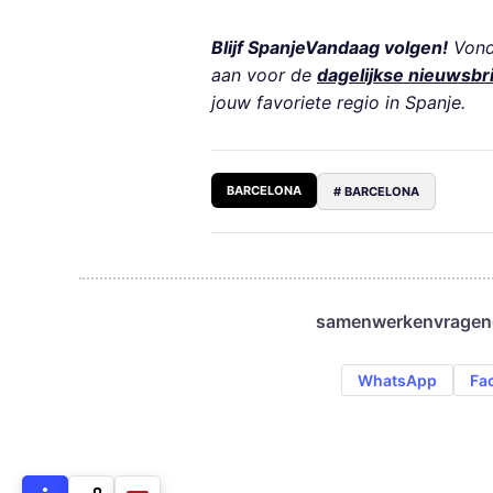
Blijf SpanjeVandaag volgen!
Vond 
aan voor de
dagelijkse nieuwsbr
jouw favoriete regio in Spanje.
BARCELONA
# BARCELONA
samenwerken
vragen
WhatsApp
Fa