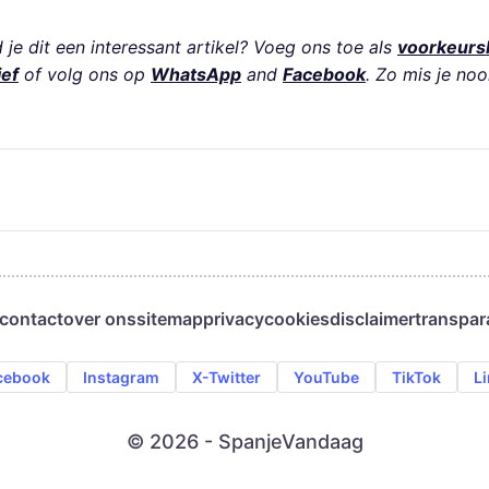
je dit een interessant artikel? Voeg ons toe als
voorkeurs
ief
of volg ons op
WhatsApp
and
Facebook
. Zo mis je noo
contact
over ons
sitemap
privacy
cookies
disclaimer
transpar
cebook
Instagram
X-Twitter
YouTube
TikTok
L
© 2026 - SpanjeVandaag