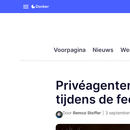
SpanjeVandaag is de eerst
Donker
Voorpagina
Nieuws
We
Privéagenten
tijdens de f
Door
Remco Stoffer
|
3 september 