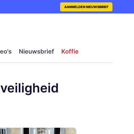
nt met actueel en dagelij
AANMELDEN NIEUWSBRIEF
eo's
Nieuwsbrief
Koffie
veiligheid