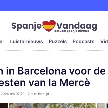
e en grootste digitale kra
er
Luisternieuws
Puzzels
Podcasts
Vid
 in Barcelona voor de 
eesten van la Mercè
2024 om 07:10 | 2 min. leestijd