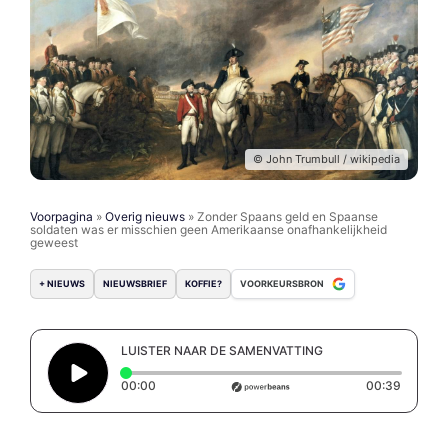
© John Trumbull / wikipedia
Voorpagina
»
Overig nieuws
»
Zonder Spaans geld en Spaanse
soldaten was er misschien geen Amerikaanse onafhankelijkheid
geweest
+ NIEUWS
NIEUWSBRIEF
KOFFIE?
VOORKEURSBRON
LUISTER NAAR DE SAMENVATTING
Elapsed time: 0 seconds
Duratio
00:00
00:39