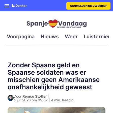
SpanjeVandaag is de eerste en g
Donker
AANMELDEN NIEUWSBRIEF
Voorpagina
Nieuws
Weer
Luisternieu
Zonder Spaans geld en
Spaanse soldaten was er
misschien geen Amerikaanse
onafhankelijkheid geweest
Door
Remco Stoffer
|
4 juli 2026 om 09:07 | 4 min. leestijd