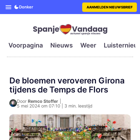
SpanjeVandaag is de eerste en g
Donker
AANMELDEN NIEUWSBRIEF
Voorpagina
Nieuws
Weer
Luisternieu
De bloemen veroveren Girona
tijdens de Temps de Flors
Door
Remco Stoffer
|
5 mei 2024 om 07:10 | 3 min. leestijd