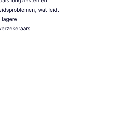
als longziekten en
eidsproblemen, wat leidt
 lagere
verzekeraars.