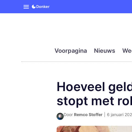
SpanjeVandaag is de eerst
Donker
Voorpagina
Nieuws
We
Hoeveel geld
stopt met ro
Door
Remco Stoffer
|
6 januari 202