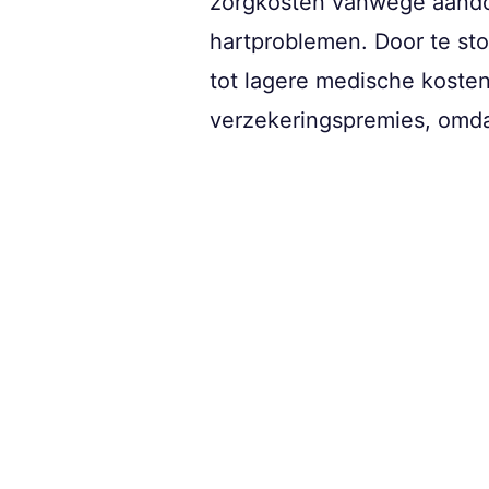
zorgkosten vanwege aandoe
hartproblemen. Door te sto
tot lagere medische koste
verzekeringspremies, omda