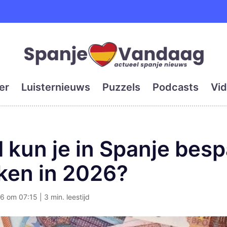
e en grootste digitale kra
er
Luisternieuws
Puzzels
Podcasts
Vid
 kun je in Spanje besp
ken in 2026?
6 om 07:15 | 3 min. leestijd