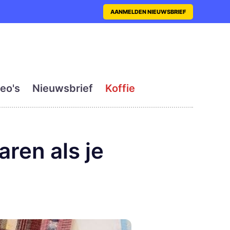
nt met actueel en dagelij
AANMELDEN NIEUWSBRIEF
eo's
Nieuwsbrief
Koffie
aren als je