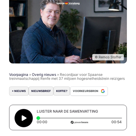
© Remco Stoffer
Voorpagina
»
Overig nieuws
»
Recordjaar voor Spaanse
treinmaatschappij Renfe met 37 miljoen hogesnelheidstrein reizigers
+ NIEUWS
NIEUWSBRIEF
KOFFIE?
VOORKEURSBRON
LUISTER NAAR DE SAMENVATTING
Elapsed time: 0 seconds
Duratio
00:00
00:54