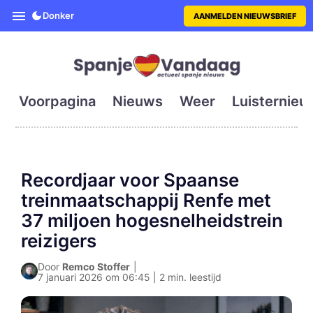
SpanjeVandaag is de eerste en g
Donker
AANMELDEN NIEUWSBRIEF
Voorpagina
Nieuws
Weer
Luisternieu
Recordjaar voor Spaanse
treinmaatschappij Renfe met
37 miljoen hogesnelheidstrein
reizigers
Door
Remco Stoffer
|
7 januari 2026 om 06:45 | 2 min. leestijd