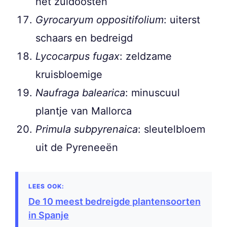
het zuidoosten
Gyrocaryum oppositifolium
: uiterst
schaars en bedreigd
Lycocarpus fugax
: zeldzame
kruisbloemige
Naufraga balearica
: minuscuul
plantje van Mallorca
Primula subpyrenaica
: sleutelbloem
uit de Pyreneeën
De 10 meest bedreigde plantensoorten
in Spanje