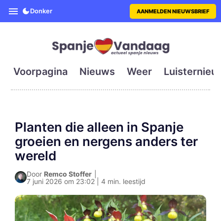
SpanjeVandaag is de eerste en g
Donker
AANMELDEN NIEUWSBRIEF
Voorpagina
Nieuws
Weer
Luisternieu
Planten die alleen in Spanje
groeien en nergens anders ter
wereld
Door
Remco Stoffer
|
7 juni 2026 om 23:02 | 4 min. leestijd