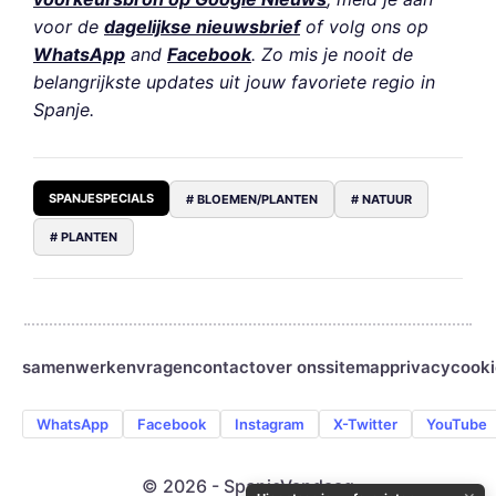
voor de
dagelijkse nieuwsbrief
of volg ons op
WhatsApp
and
Facebook
. Zo mis je nooit de
belangrijkste updates uit jouw favoriete regio in
Spanje.
SPANJESPECIALS
# BLOEMEN/PLANTEN
# NATUUR
# PLANTEN
samenwerken
vragen
contact
over ons
sitemap
privacy
cooki
WhatsApp
Facebook
Instagram
X-Twitter
YouTube
© 2026 - SpanjeVandaag