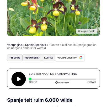
© eigen beeld
Voorpagina
»
SpanjeSpecials
»
Planten die alleen in Spanje groeien
en nergens anders ter wereld
+ NIEUWS
NIEUWSBRIEF
KOFFIE?
VOORKEURSBRON
LUISTER NAAR DE SAMENVATTING
Elapsed time: 0 seconds
Duratio
00:00
00:49
Spanje telt ruim 6.000 wilde