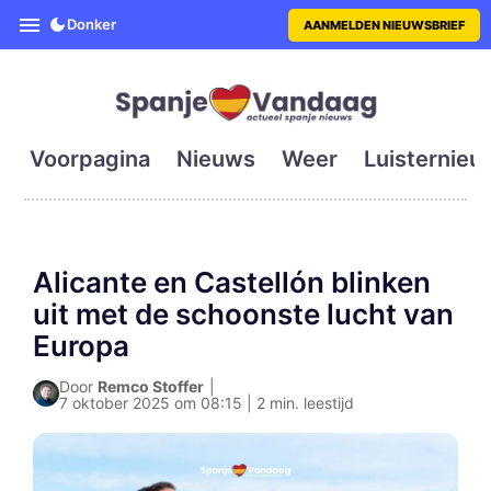
SpanjeVandaag is de eerste en g
Donker
AANMELDEN NIEUWSBRIEF
Voorpagina
Nieuws
Weer
Luisternieu
Alicante en Castellón blinken
uit met de schoonste lucht van
Europa
Door
Remco Stoffer
|
7 oktober 2025 om 08:15 | 2 min. leestijd