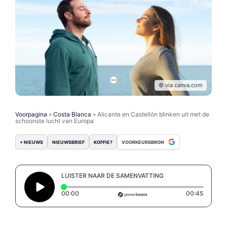
© via canva.com
Voorpagina
»
Costa Blanca
»
Alicante en Castellón blinken uit met de
schoonste lucht van Europa
+ NIEUWS
NIEUWSBRIEF
KOFFIE?
VOORKEURSBRON
LUISTER NAAR DE SAMENVATTING
Elapsed time: 0 seconds
Duratio
00:00
00:45