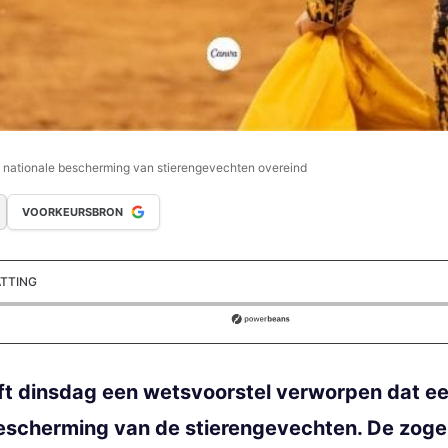
nationale bescherming van stierengevechten overeind
VOORKEURSBRON
ATTING
ds
t dinsdag een wetsvoorstel verworpen dat e
escherming van de stierengevechten. De zogeh