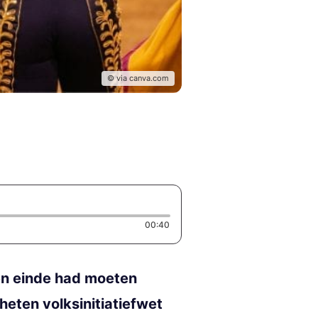
© via canva.com
Duration: 40 seconds
00:40
en einde had moeten
eten volksinitiatiefwet