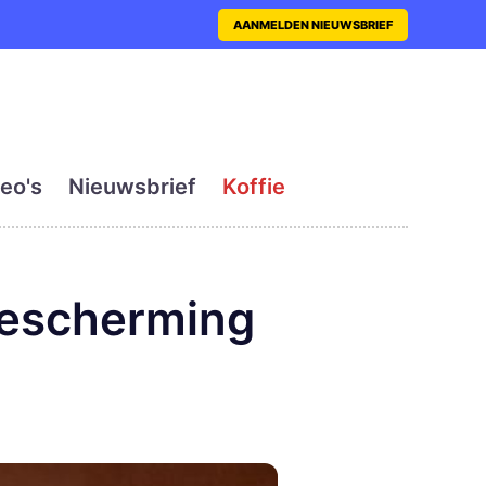
nt met actueel en dagelij
AANMELDEN NIEUWSBRIEF
eo's
Nieuwsbrief
Koffie
bescherming