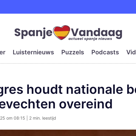
e en grootste digitale kra
er
Luisternieuws
Puzzels
Podcasts
Vid
res houdt nationale 
gevechten overeind
25 om 08:15 | 2 min. leestijd