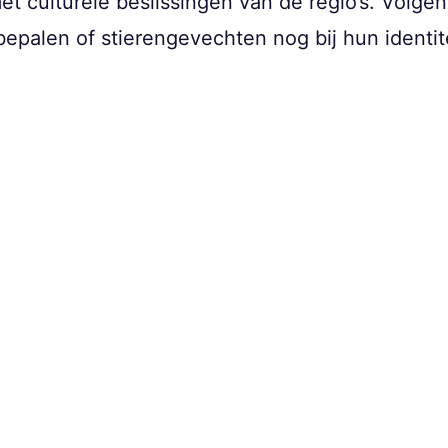
et culturele beslissingen van de regio’s. Volg
palen of stierengevechten nog bij hun identite