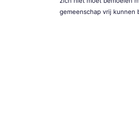
zich niet moet bemoeien m
gemeenschap vrij kunnen be