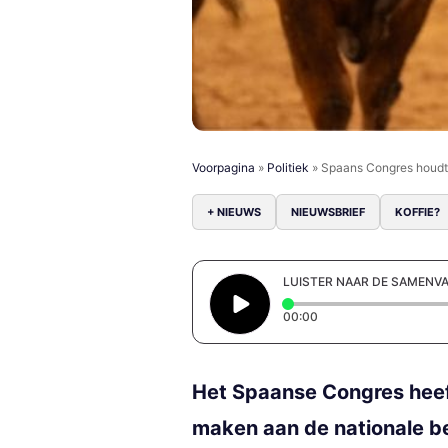
Voorpagina
»
Politiek
»
Spaans Congres houdt 
+ NIEUWS
NIEUWSBRIEF
KOFFIE?
LUISTER NAAR DE SAMENV
Elapsed time: 0 secon
00:00
Het Spaanse Congres heef
maken aan de nationale b