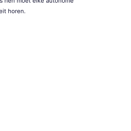
ens hen moet elke autonome
it horen.