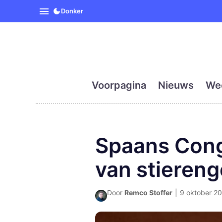
SpanjeVandaag is de eerst
Donker
Voorpagina
Nieuws
We
Spaans Cong
van stieren
Door
Remco Stoffer
|
9 oktober 20