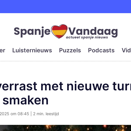
e en grootste digitale kra
er
Luisternieuws
Puzzels
Podcasts
Vid
errast met nieuwe tur
e smaken
025 om 08:45 | 2 min. leestijd