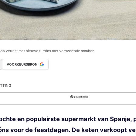
na verrast met nieuwe turróns met verrassende smaken
VOORKEURSBRON
ATTING
ds
hte en populairste supermarkt van Spanje, pa
róns voor de feestdagen. De keten verkoopt v