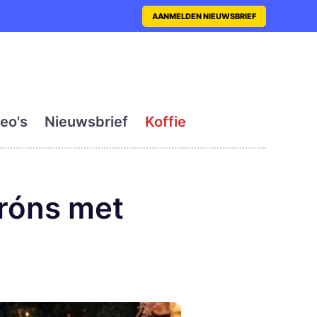
nt met actueel en dagelij
AANMELDEN NIEUWSBRIEF
eo's
Nieuwsbrief
Koffie
róns met