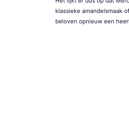
Het lijkt er dus op dat Me
klassieke amandelsmaak of
beloven opnieuw een heerli