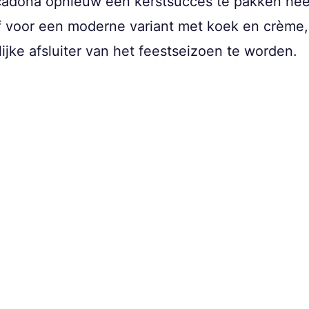
rcadona opnieuw een kerstsucces te pakken heef
 voor een moderne variant met koek en crème, d
jke afsluiter van het feestseizoen te worden.