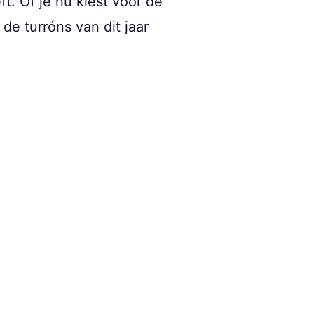
t. Of je nu kiest voor de
e turróns van dit jaar