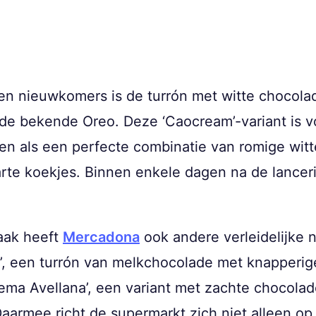
n nieuwkomers is de turrón met witte chocola
 de bekende Oreo. Deze ‘Caocream’-variant is v
en als een perfecte combinatie van romige wit
e koekjes. Binnen enkele dagen na de lancering
aak heeft
Mercadona
ook andere verleidelijke
e’, een turrón van melkchocolade met knapperi
ema Avellana’, een variant met zachte chocola
Daarmee richt de supermarkt zich niet alleen op