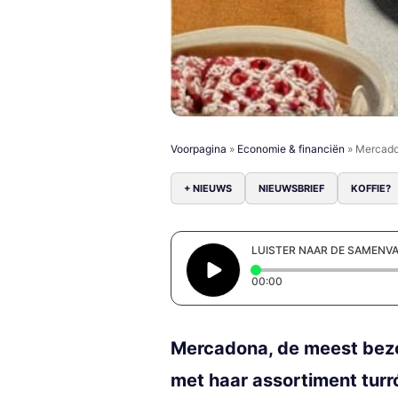
Voorpagina
»
Economie & financiën
»
Mercado
+ NIEUWS
NIEUWSBRIEF
KOFFIE?
LUISTER NAAR DE SAMENV
Elapsed time: 0 secon
00:00
Mercadona, de meest bezoc
met haar assortiment tur