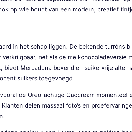
ook op wie houdt van een modern, creatief tintj
eraard in het schap liggen. De bekende turróns b
er verkrijgbaar, net als de melkchocoladeversie
, biedt Mercadona bovendien suikervrije altern
rocent suikers toegevoegd’.
 vooral de Oreo-achtige Caocream momenteel ee
ijn. Klanten delen massaal foto’s en proefervari
n.