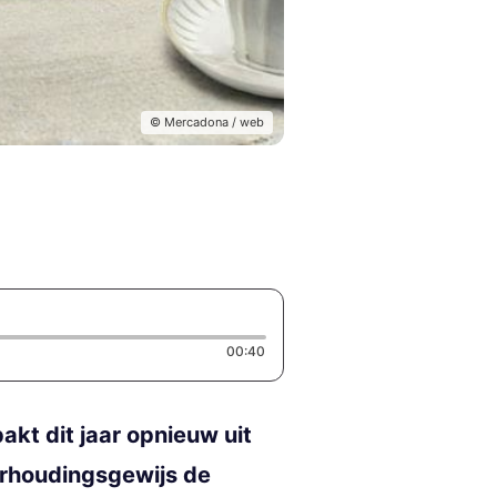
© Mercadona / web
Duration: 40 seconds
00:40
kt dit jaar opnieuw uit
erhoudingsgewijs de