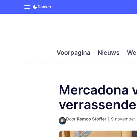
SpanjeVandaag is de eerst
Donker
Voorpagina
Nieuws
We
Mercadona v
verrassend
Door
Remco Stoffer
|
9 november 2