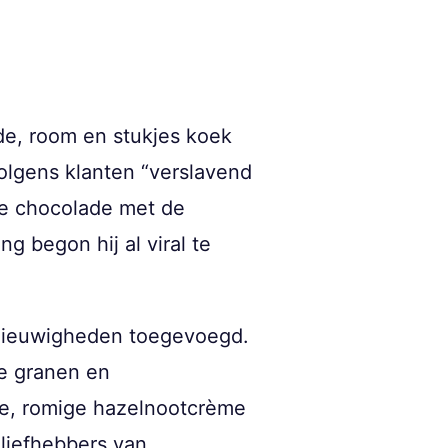
de, room en stukjes koek
olgens klanten “verslavend
te chocolade met de
 begon hij al viral te
 nieuwigheden toegevoegd.
ge granen en
de, romige hazelnootcrème
 liefhebbers van