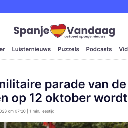
e en grootste digitale kra
er
Luisternieuws
Puzzels
Podcasts
Vid
litaire parade van de
en op 12 oktober wordt
023 om 07:20 | 1 min. leestijd