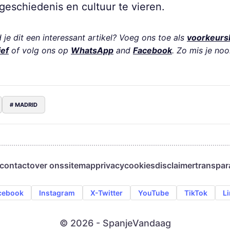
eschiedenis en cultuur te vieren.
je dit een interessant artikel? Voeg ons toe als
voorkeurs
ief
of volg ons op
WhatsApp
and
Facebook
. Zo mis je noo
# MADRID
contact
over ons
sitemap
privacy
cookies
disclaimer
transpar
cebook
Instagram
X-Twitter
YouTube
TikTok
L
© 2026 - SpanjeVandaag