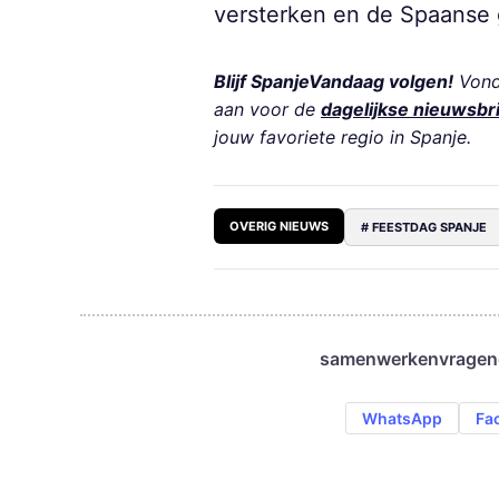
versterken en de Spaanse g
Blijf SpanjeVandaag volgen!
Vond 
aan voor de
dagelijkse nieuwsbr
jouw favoriete regio in Spanje.
OVERIG NIEUWS
# FEESTDAG SPANJE
samenwerken
vragen
WhatsApp
Fa