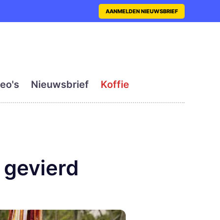
nt met actueel en dagelij
AANMELDEN NIEUWSBRIEF
eo's
Nieuwsbrief
Koffie
 gevierd