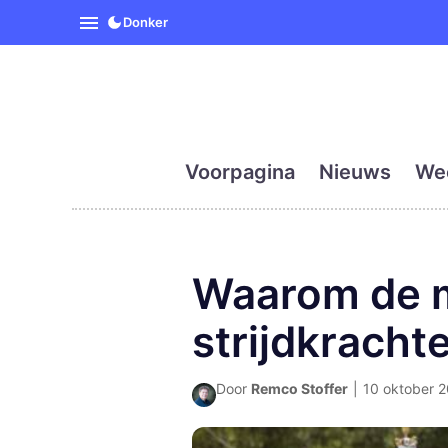
SpanjeVandaag is de eerst
Donker
Voorpagina
Nieuws
We
Waarom de mi
strijdkracht
Door
Remco Stoffer
|
10 oktober 2