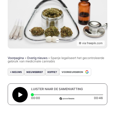
© via freepik.com
Voorpagina
»
Overig nieuws
»
Spanje legaliseert het gecontroleerde
gebruik van medicinale cannabis
+ NIEUWS
NIEUWSBRIEF
KOFFIE?
VOORKEURSBRON
LUISTER NAAR DE SAMENVATTING
Elapsed time: 0 seconds
Duratio
00:00
00:46