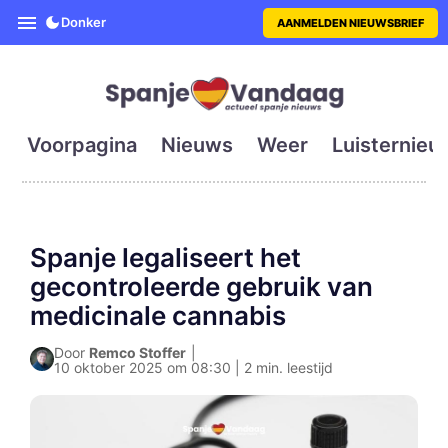
SpanjeVandaag is de eerste en g
Donker
AANMELDEN NIEUWSBRIEF
Voorpagina
Nieuws
Weer
Luisternieu
Spanje legaliseert het
gecontroleerde gebruik van
medicinale cannabis
Door
Remco Stoffer
|
10 oktober 2025 om 08:30 | 2 min. leestijd