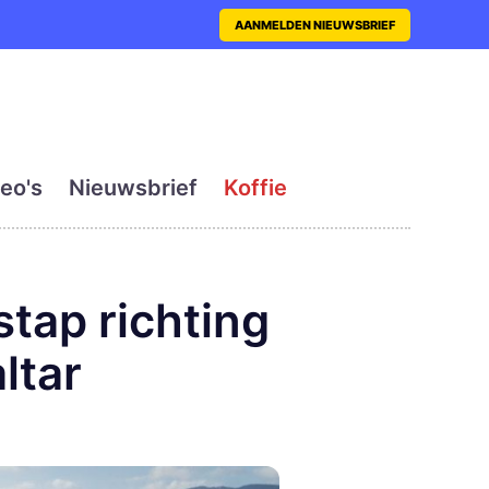
nt met actueel en dagelij
AANMELDEN NIEUWSBRIEF
eo's
Nieuwsbrief
Koffie
tap richting
ltar