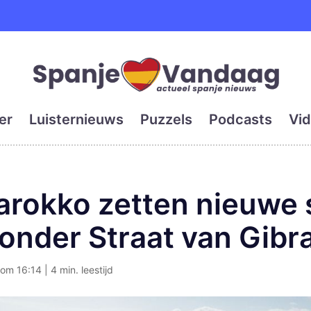
e en grootste digitale kra
er
Luisternieuws
Puzzels
Podcasts
Vid
rokko zetten nieuwe s
nder Straat van Gibra
m 16:14 | 4 min. leestijd