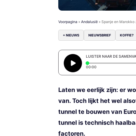
Voorpagina
»
Andalusië
»
Spanje en Marokko z
+ NIEUWS
NIEUWSBRIEF
KOFFIE?
LUISTER NAAR DE SAMENV
Elapsed time: 0 secon
00:00
Laten we eerlijk zijn: er 
van. Toch lijkt het wel al
tunnel te bouwen van Euro
tunnel is technisch haalb
factoren.