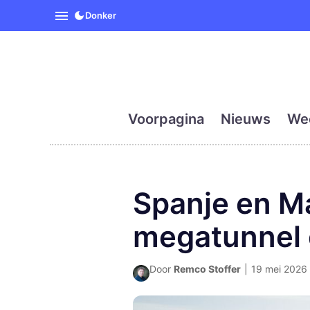
SpanjeVandaag is de eerst
Donker
Voorpagina
Nieuws
We
Spanje en Ma
megatunnel o
Door
Remco Stoffer
|
19 mei 2026 o