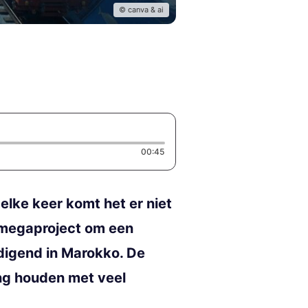
© canva & ai
Duration: 45 seconds
00:45
 elke keer komt het er niet
et megaproject om een
digend in Marokko. De
ing houden met veel