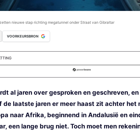
etten nieuwe stap richting megatunnel onder Straat van Gibraltar
VOORKEURSBRON
ATTING
ds
wordt al jaren over gesproken en geschreven, en
sof de laatste jaren er meer haast zit achter h
pa naar Afrika, beginnend in Andalusië en ein
aar, een lange brug niet. Toch moet men reken