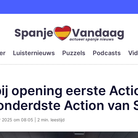
e en grootste digitale kra
er
Luisternieuws
Puzzels
Podcasts
Vid
bij opening eerste Acti
onderdste Action van 
2025 om 08:05 | 2 min. leestijd