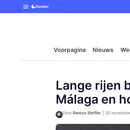
SpanjeVandaag is de eerst
Donker
Voorpagina
Nieuws
We
Lange rijen 
Málaga en h
Door
Remco Stoffer
|
20 november 