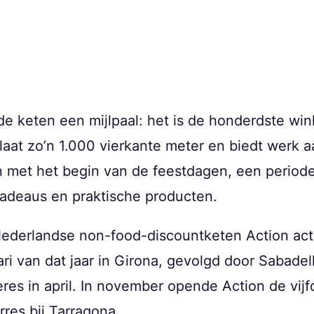
e keten een mijlpaal: het is de honderdste win
slaat zo’n 1.000 vierkante meter en biedt werk
n met het begin van de feestdagen, een period
cadeaus en praktische producten.
Nederlandse non-food-discountketen Action acti
ri van dat jaar in Girona, gevolgd door Sabadell
eres in april. In november opende Action de vij
res bij Tarragona.