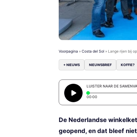
Voorpagina
»
Costa del Sol
»
Lange rijen bij 
+ NIEUWS
NIEUWSBRIEF
KOFFIE?
LUISTER NAAR DE SAMENV
Elapsed time: 0 secon
00:00
De Nederlandse winkelkete
geopend, en dat bleef niet