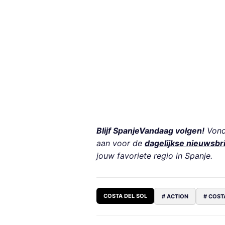
Blijf SpanjeVandaag volgen!
Vond 
aan voor de
dagelijkse nieuwsbr
jouw favoriete regio in Spanje.
COSTA DEL SOL
# ACTION
# COST