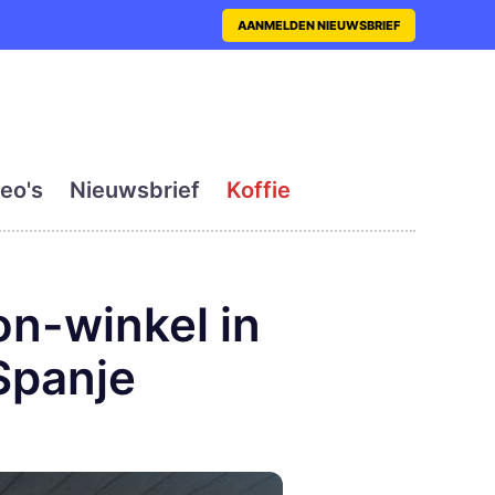
nt met actueel en dagelij
AANMELDEN NIEUWSBRIEF
eo's
Nieuwsbrief
Koffie
on-winkel in
Spanje