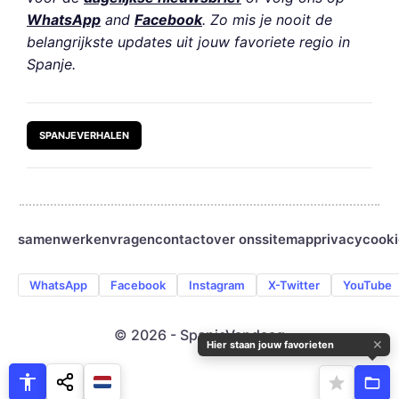
WhatsApp
and
Facebook
. Zo mis je nooit de
belangrijkste updates uit jouw favoriete regio in
Spanje.
SPANJEVERHALEN
samenwerken
vragen
contact
over ons
sitemap
privacy
cooki
WhatsApp
Facebook
Instagram
X-Twitter
YouTube
© 2026 - SpanjeVandaag
✕
Hier staan jouw favorieten