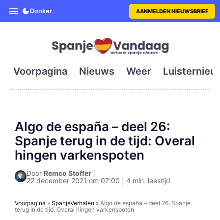
SpanjeVandaag is de eerste en g
Donker
AANMELDEN NIEUWSBRIEF
Voorpagina
Nieuws
Weer
Luisternieu
Algo de españa – deel 26:
Spanje terug in de tijd: Overal
hingen varkenspoten
Door
Remco Stoffer
|
22 december 2021 om 07:00 | 4 min. leestijd
Voorpagina
»
SpanjeVerhalen
»
Algo de españa – deel 26: Spanje
terug in de tijd: Overal hingen varkenspoten