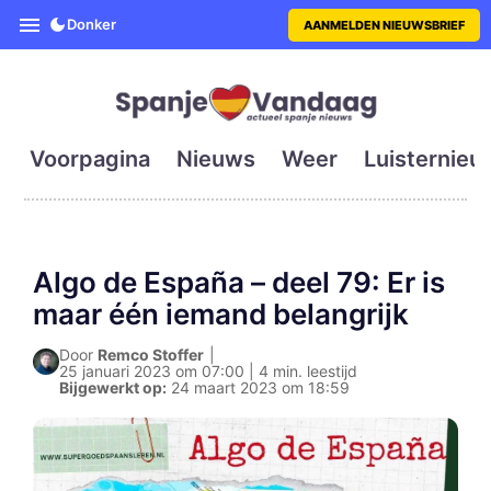
SpanjeVandaag is de eerste en g
Donker
AANMELDEN NIEUWSBRIEF
Voorpagina
Nieuws
Weer
Luisternieu
Algo de España – deel 79: Er is
maar één iemand belangrijk
Door
Remco Stoffer
|
25 januari 2023 om 07:00 | 4 min. leestijd
Bijgewerkt op:
24 maart 2023 om 18:59