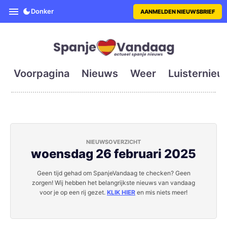
SpanjeVandaag is de eerste en g
Donker
AANMELDEN NIEUWSBRIEF
Voorpagina
Nieuws
Weer
Luisternieu
NIEUWSOVERZICHT
woensdag 26 februari 2025
Geen tijd gehad om SpanjeVandaag te checken? Geen
zorgen! Wij hebben het belangrijkste nieuws van vandaag
voor je op een rij gezet.
KLIK HIER
en mis niets meer!