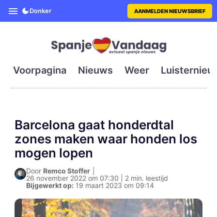
SpanjeVandaag is de eerste en g
Donker
AANMELDEN NIEUWSBRIEF
Voorpagina
Nieuws
Weer
Luisternieu
Barcelona gaat honderdtal
zones maken waar honden los
mogen lopen
Door
Remco Stoffer
|
26 november 2022 om 07:30 | 2 min. leestijd
Bijgewerkt op:
19 maart 2023 om 09:14