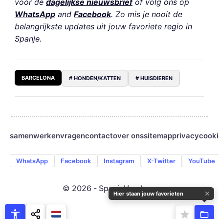
voor de
dagelijkse nieuwsbrief
of volg ons op
WhatsApp
and
Facebook
. Zo mis je nooit de
belangrijkste updates uit jouw favoriete regio in
Spanje.
BARCELONA
# HONDEN/KATTEN
# HUISDIEREN
samenwerken
vragen
contact
over ons
sitemap
privacy
cooki
WhatsApp
Facebook
Instagram
X-Twitter
YouTube
© 2026 - SpanjeVandaag
✕
Hier staan jouw favorieten