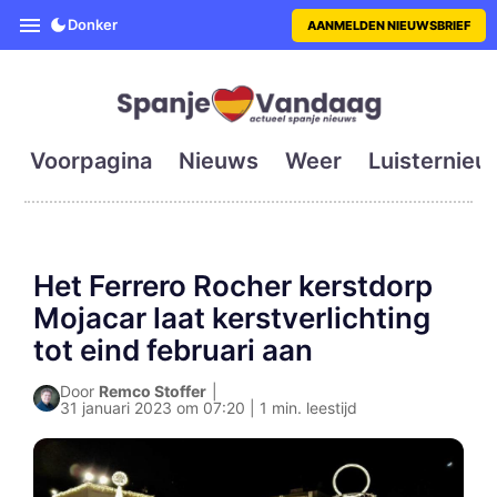
SpanjeVandaag is de eerste en g
Donker
AANMELDEN NIEUWSBRIEF
Voorpagina
Nieuws
Weer
Luisternieu
Het Ferrero Rocher kerstdorp
Mojacar laat kerstverlichting
tot eind februari aan
Door
Remco Stoffer
|
31 januari 2023 om 07:20 | 1 min. leestijd