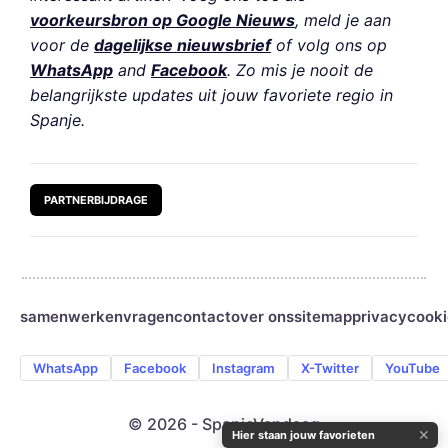
voorkeursbron op Google Nieuws
, meld je aan
voor de
dagelijkse nieuwsbrief
of volg ons op
WhatsApp
and
Facebook
. Zo mis je nooit de
belangrijkste updates uit jouw favoriete regio in
Spanje.
PARTNERBIJDRAGE
samenwerken
vragen
contact
over ons
sitemap
privacy
cooki
WhatsApp
Facebook
Instagram
X-Twitter
YouTube
© 2026 - SpanjeVandaag
✕
Hier staan jouw favorieten