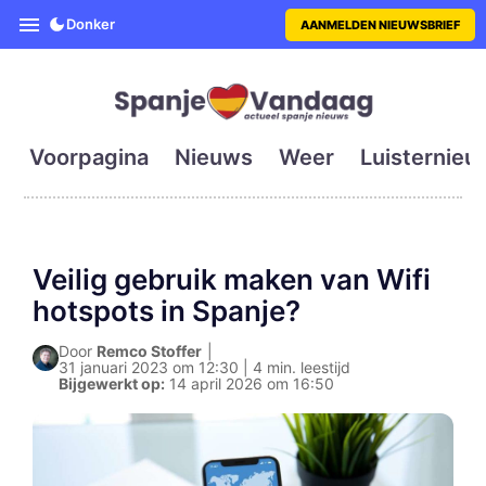
SpanjeVandaag is de eerste en g
Donker
AANMELDEN NIEUWSBRIEF
Voorpagina
Nieuws
Weer
Luisternieu
Veilig gebruik maken van Wifi
hotspots in Spanje?
Door
Remco Stoffer
|
31 januari 2023 om 12:30 | 4 min. leestijd
Bijgewerkt op:
14 april 2026 om 16:50