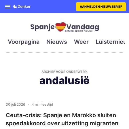
SpanjeVandaag is de eerste en g
Donker
AANMELDEN NIEUWSBRIEF
Voorpagina
Nieuws
Weer
Luisternieu
ARCHIEF VOOR ONDERWERP:
andalusië
30 juli 2026
4 min leestijd
Ceuta-crisis: Spanje en Marokko sluiten
spoedakkoord over uitzetting migranten