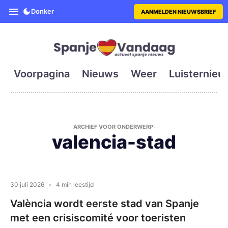
SpanjeVandaag is de eerste en g
Donker
AANMELDEN NIEUWSBRIEF
Voorpagina
Nieuws
Weer
Luisternieu
ARCHIEF VOOR ONDERWERP:
valencia-stad
30 juli 2026
4 min leestijd
València wordt eerste stad van Spanje
met een crisiscomité voor toeristen