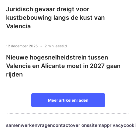
Juridisch gevaar dreigt voor
kustbebouwing langs de kust van
Valencia
12 december 2025
2 min leestijd
Nieuwe hogesnelheidstrein tussen
Valencia en Alicante moet in 2027 gaan
rijden
Meer artikelen laden
samenwerken
vragen
contact
over ons
sitemap
privacy
cooki