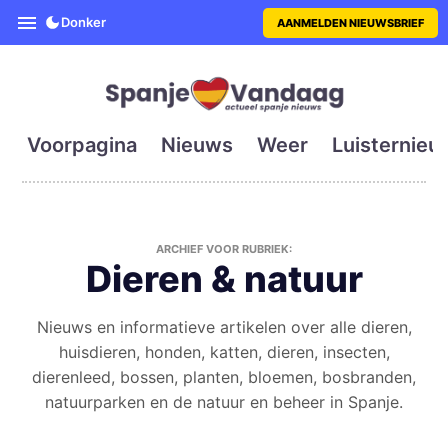
SpanjeVandaag is de eerste en g
Donker
AANMELDEN NIEUWSBRIEF
Voorpagina
Nieuws
Weer
Luisternieu
ARCHIEF VOOR RUBRIEK:
Dieren & natuur
Nieuws en informatieve artikelen over alle dieren,
huisdieren, honden, katten, dieren, insecten,
dierenleed, bossen, planten, bloemen, bosbranden,
natuurparken en de natuur en beheer in Spanje.