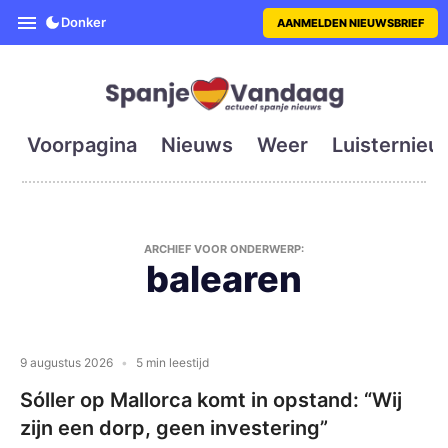
SpanjeVandaag is de eerste en g
Donker
AANMELDEN NIEUWSBRIEF
Voorpagina
Nieuws
Weer
Luisternieu
ARCHIEF VOOR ONDERWERP:
balearen
9 augustus 2026
5 min leestijd
Sóller op Mallorca komt in opstand: “Wij
zijn een dorp, geen investering”