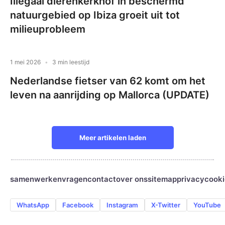
Illegaal dierenkerkhof in beschermd
natuurgebied op Ibiza groeit uit tot
milieuprobleem
1 mei 2026
3 min leestijd
Nederlandse fietser van 62 komt om het
leven na aanrijding op Mallorca (UPDATE)
Meer artikelen laden
samenwerken
vragen
contact
over ons
sitemap
privacy
cooki
WhatsApp
Facebook
Instagram
X-Twitter
YouTube