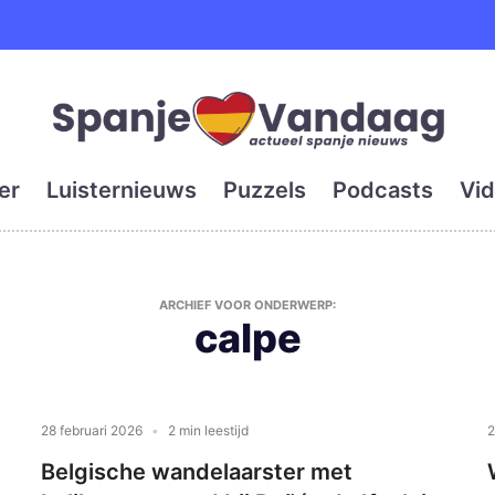
e en grootste digitale kra
er
Luisternieuws
Puzzels
Podcasts
Vid
ARCHIEF VOOR ONDERWERP:
calpe
28 februari 2026
2 min leestijd
2
Belgische wandelaarster met