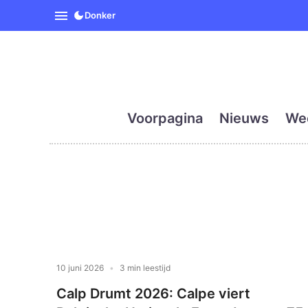
SpanjeVandaag is de eerst
Donker
Voorpagina
Nieuws
We
10 juni 2026
3 min leestijd
Calp Drumt 2026: Calpe viert