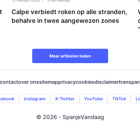
12 februari 2025
2 min leestijd
8
t
Calpe verbiedt roken op alle stranden,
behalve in twee aangewezen zones
Meer artikelen laden
contact
over ons
sitemap
privacy
cookies
disclaimer
transpar
cebook
Instagram
X-Twitter
YouTube
TikTok
L
© 2026 - SpanjeVandaag