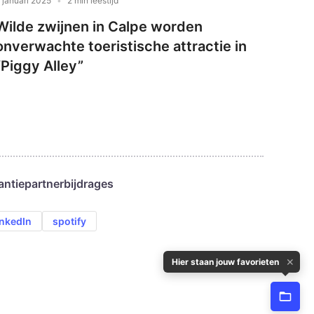
 januari 2025
2 min leestijd
Wilde zwijnen in Calpe worden
onverwachte toeristische attractie in
“Piggy Alley”
antie
partnerbijdrages
inkedIn
spotify
✕
Hier staan jouw favorieten