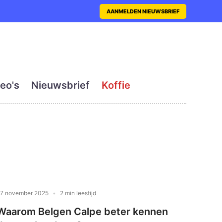
nt met actueel en dagelij
AANMELDEN NIEUWSBRIEF
eo's
Nieuwsbrief
Koffie
7 november 2025
2 min leestijd
Waarom Belgen Calpe beter kennen