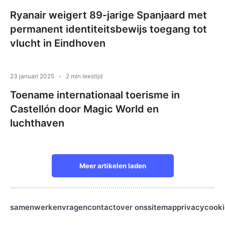
Ryanair weigert 89-jarige Spanjaard met
permanent identiteitsbewijs toegang tot
vlucht in Eindhoven
23 januari 2025
2 min leestijd
Toename internationaal toerisme in
Castellón door Magic World en
luchthaven
Meer artikelen laden
samenwerken
vragen
contact
over ons
sitemap
privacy
cooki