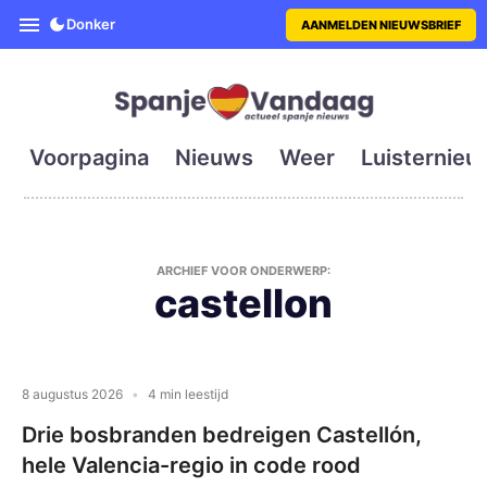
SpanjeVandaag is de eerste en g
Donker
AANMELDEN NIEUWSBRIEF
Voorpagina
Nieuws
Weer
Luisternieu
ARCHIEF VOOR ONDERWERP:
castellon
8 augustus 2026
4 min leestijd
Drie bosbranden bedreigen Castellón,
hele Valencia-regio in code rood