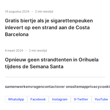
16 augustus 2024
2 min leestijd
Gratis biertje als je sigarettenpeuken
inlevert op een strand aan de Costa
Barcelona
9 maart 2024
2 min leestijd
Opnieuw geen strandtenten in Orihuela
tijdens de Semana Santa
samenwerken
vragen
contact
over ons
sitemap
privacy
cooki
WhatsApp
Facebook
Instagram
X-Twitter
YouTube