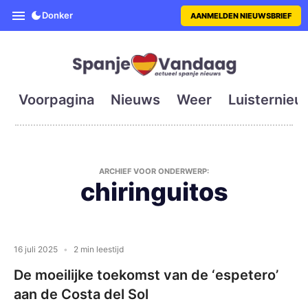
SpanjeVandaag is de eerste en g
Donker
AANMELDEN NIEUWSBRIEF
Voorpagina
Nieuws
Weer
Luisternieu
ARCHIEF VOOR ONDERWERP:
chiringuitos
16 juli 2025
2 min leestijd
De moeilijke toekomst van de ‘espetero’
aan de Costa del Sol