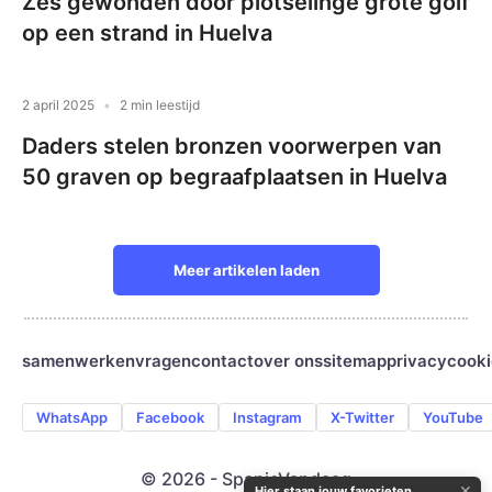
Zes gewonden door plotselinge grote golf
op een strand in Huelva
2 april 2025
2 min leestijd
Daders stelen bronzen voorwerpen van
50 graven op begraafplaatsen in Huelva
Meer artikelen laden
samenwerken
vragen
contact
over ons
sitemap
privacy
cooki
WhatsApp
Facebook
Instagram
X-Twitter
YouTube
© 2026 - SpanjeVandaag
✕
Hier staan jouw favorieten