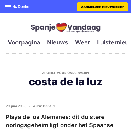
SpanjeVandaag is de eerste en g
Donker
AANMELDEN NIEUWSBRIEF
Voorpagina
Nieuws
Weer
Luisternieu
ARCHIEF VOOR ONDERWERP:
costa de la luz
20 juni 2026
4 min leestijd
Playa de los Alemanes: dit duistere
oorlogsgeheim ligt onder het Spaanse