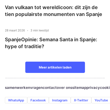
Van vulkaan tot wereldicoon: dit zijn de
tien populairste monumenten van Spanje
28 maart 2026
3 min leestijd
SpanjeOpinie: Semana Santa in Spanje:
hype of traditie?
Meer artikelen laden
samenwerken
vragen
contact
over ons
sitemap
privacy
cooki
WhatsApp
Facebook
Instagram
X-Twitter
YouTube