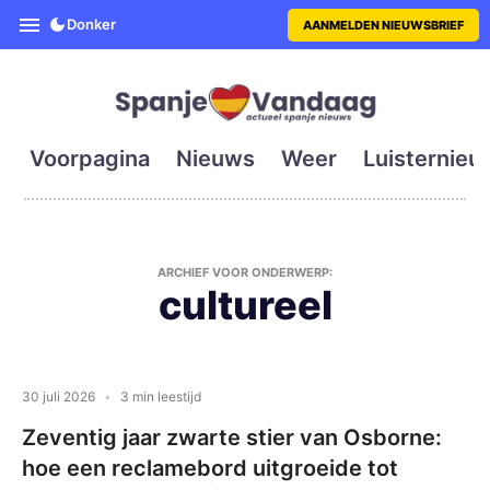
SpanjeVandaag is de eerste en g
Donker
AANMELDEN NIEUWSBRIEF
Voorpagina
Nieuws
Weer
Luisternieu
ARCHIEF VOOR ONDERWERP:
cultureel
30 juli 2026
3 min leestijd
Zeventig jaar zwarte stier van Osborne:
hoe een reclamebord uitgroeide tot