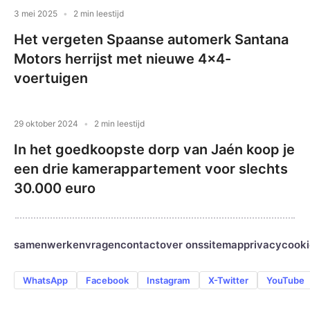
3 mei 2025
2 min leestijd
Het vergeten Spaanse automerk Santana
Motors herrijst met nieuwe 4×4-
voertuigen
29 oktober 2024
2 min leestijd
In het goedkoopste dorp van Jaén koop je
een drie kamerappartement voor slechts
30.000 euro
samenwerken
vragen
contact
over ons
sitemap
privacy
cooki
WhatsApp
Facebook
Instagram
X-Twitter
YouTube