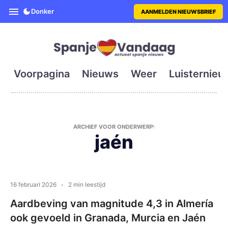
SpanjeVandaag is de eerste en g
Donker
AANMELDEN NIEUWSBRIEF
Voorpagina
Nieuws
Weer
Luisternieu
ARCHIEF VOOR ONDERWERP:
jaén
16 februari 2026
2 min leestijd
Aardbeving van magnitude 4,3 in Almería
ook gevoeld in Granada, Murcia en Jaén