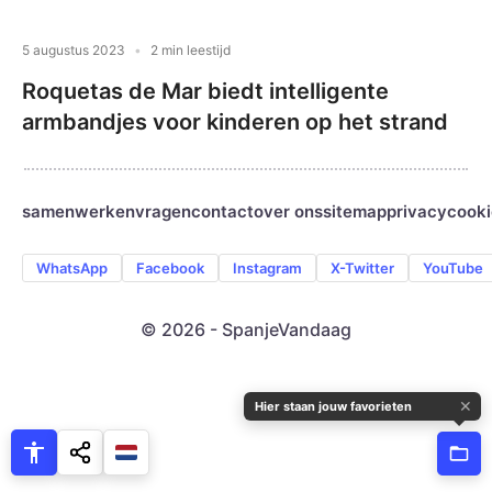
5 augustus 2023
2 min leestijd
Roquetas de Mar biedt intelligente
armbandjes voor kinderen op het strand
samenwerken
vragen
contact
over ons
sitemap
privacy
cooki
WhatsApp
Facebook
Instagram
X-Twitter
YouTube
© 2026 - SpanjeVandaag
✕
Hier staan jouw favorieten