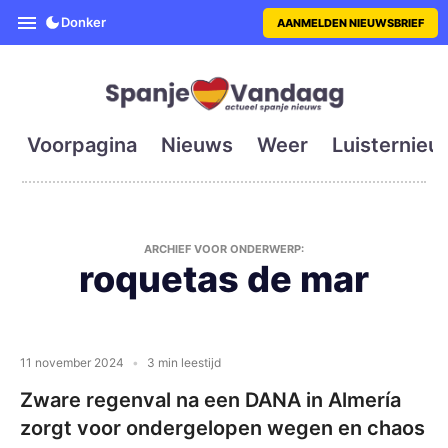
SpanjeVandaag is de eerste en g
Donker
AANMELDEN NIEUWSBRIEF
Voorpagina
Nieuws
Weer
Luisternieu
ARCHIEF VOOR ONDERWERP:
roquetas de mar
11 november 2024
3 min leestijd
Zware regenval na een DANA in Almería
zorgt voor ondergelopen wegen en chaos