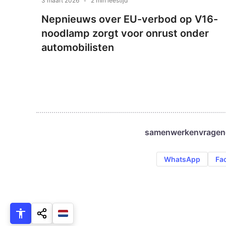
3 maart 2026
2 min leestijd
Nepnieuws over EU-verbod op V16-
noodlamp zorgt voor onrust onder
automobilisten
samenwerken
vragen
WhatsApp
Fa