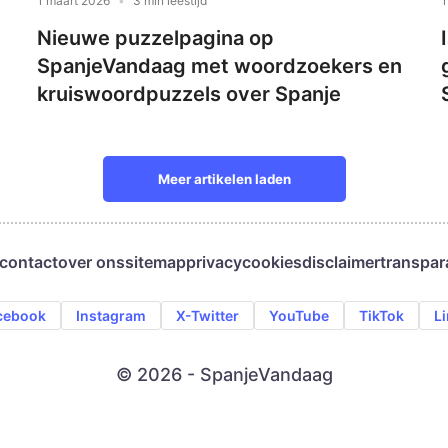
1 maart 2026
3 min leestijd
1
Nieuwe puzzelpagina op
SpanjeVandaag met woordzoekers en
kruiswoordpuzzels over Spanje
Meer artikelen laden
contact
over ons
sitemap
privacy
cookies
disclaimer
transpar
cebook
Instagram
X-Twitter
YouTube
TikTok
L
© 2026 - SpanjeVandaag