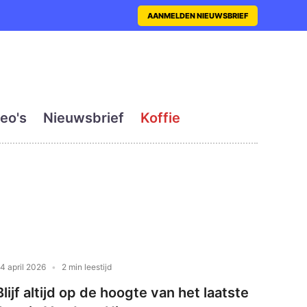
nt met actueel en dagelij
AANMELDEN NIEUWSBRIEF
eo's
Nieuwsbrief
Koffie
4 april 2026
2 min leestijd
Blijf altijd op de hoogte van het laatste