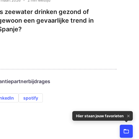
 maart 2026
2 min leestijd
Is zeewater drinken gezond of
gewoon een gevaarlijke trend in
Spanje?
antie
partnerbijdrages
inkedIn
spotify
✕
Hier staan jouw favorieten