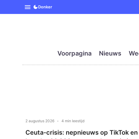
SpanjeVandaag is de eerst
Donker
Voorpagina
Nieuws
We
2 augustus 2026
4 min leestijd
Ceuta-crisis: nepnieuws op TikTok en