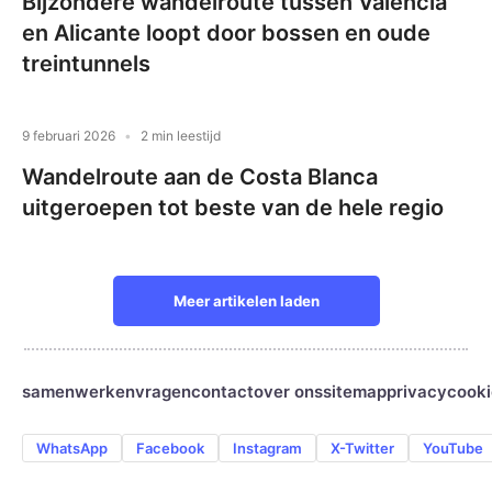
Bijzondere wandelroute tussen Valencia
en Alicante loopt door bossen en oude
treintunnels
9 februari 2026
2 min leestijd
Wandelroute aan de Costa Blanca
uitgeroepen tot beste van de hele regio
Meer artikelen laden
samenwerken
vragen
contact
over ons
sitemap
privacy
cooki
WhatsApp
Facebook
Instagram
X-Twitter
YouTube