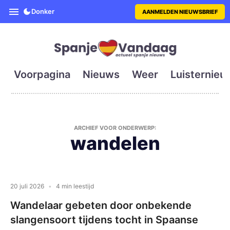
SpanjeVandaag is de eerste en g
Donker
AANMELDEN NIEUWSBRIEF
Voorpagina
Nieuws
Weer
Luisternieu
ARCHIEF VOOR ONDERWERP:
wandelen
20 juli 2026
4 min leestijd
Wandelaar gebeten door onbekende
slangensoort tijdens tocht in Spaanse