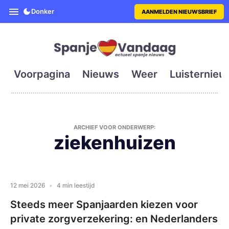
SpanjeVandaag is de eerste en g
Donker
AANMELDEN NIEUWSBRIEF
Voorpagina
Nieuws
Weer
Luisternieu
ARCHIEF VOOR ONDERWERP:
ziekenhuizen
12 mei 2026
4 min leestijd
Steeds meer Spanjaarden kiezen voor
private zorgverzekering: en Nederlanders