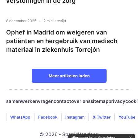
verstoringen in de zorg
8 december 2025
2 min leestijd
Ophef in Madrid om weigeren van
patiënten en hergebruik van medisch
materiaal in ziekenhuis Torrejón
Meer artikelen laden
samenwerken
vragen
contact
over ons
sitemap
privacy
cooki
WhatsApp
Facebook
Instagram
X-Twitter
YouTube
© 2026 - SpanjeVandaag
✕
Hier staan jouw favorieten