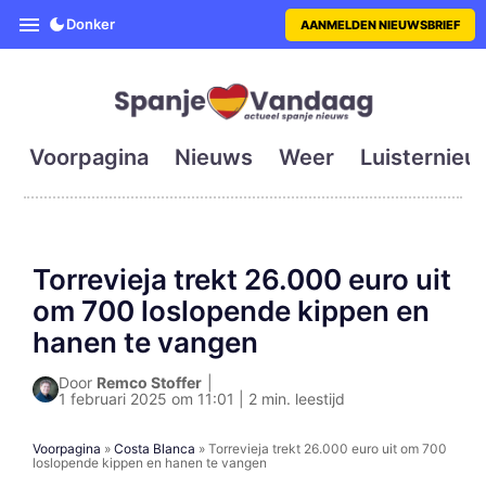
SpanjeVandaag is de eerste en g
Donker
AANMELDEN NIEUWSBRIEF
Voorpagina
Nieuws
Weer
Luisternieu
Torrevieja trekt 26.000 euro uit
om 700 loslopende kippen en
hanen te vangen
Door
Remco Stoffer
|
1 februari 2025 om 11:01 | 2 min. leestijd
Voorpagina
»
Costa Blanca
»
Torrevieja trekt 26.000 euro uit om 700
loslopende kippen en hanen te vangen