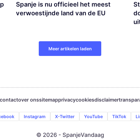
ip
Spanje is nu officieel het meest
St
verwoestijnde land van de EU
d
ui
Meer artikelen laden
contact
over ons
sitemap
privacy
cookies
disclaimer
transpar
cebook
Instagram
X-Twitter
YouTube
TikTok
L
© 2026 - SpanjeVandaag