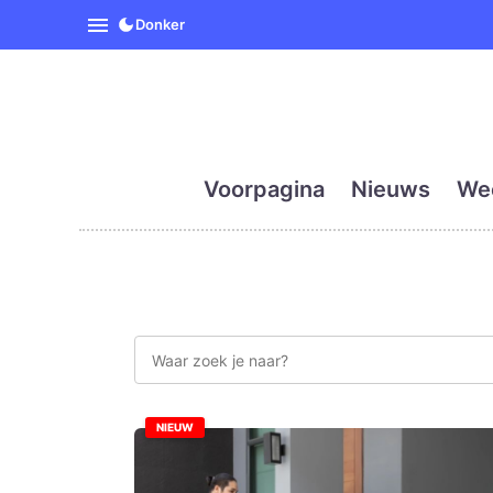
SpanjeVandaag is de eerst
Donker
Voorpagina
Nieuws
We
NIEUW