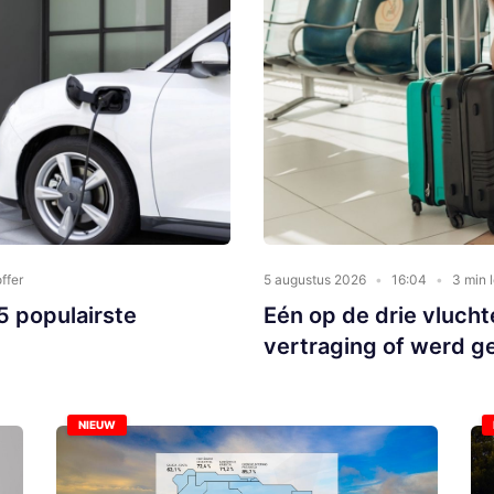
ffer
5 augustus 2026
16:04
3 min l
5 populairste
Eén op de drie vluchte
vertraging of werd g
NIEUW