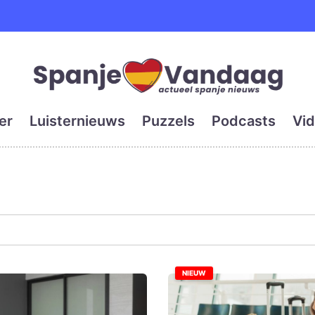
e en grootste digitale kra
er
Luisternieuws
Puzzels
Podcasts
Vid
NIEUW