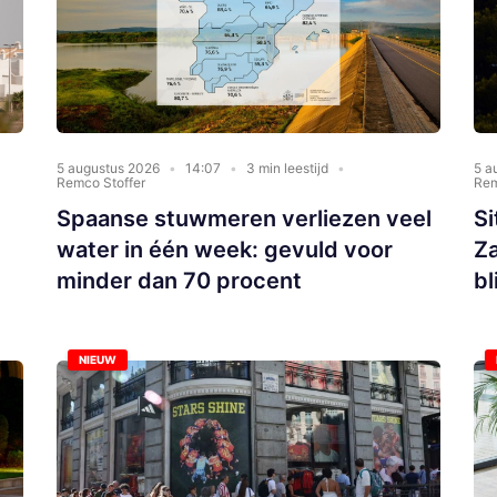
5 augustus 2026
14:07
3 min leestijd
5 a
Remco Stoffer
Rem
Spaanse stuwmeren verliezen veel
Si
water in één week: gevuld voor
Za
minder dan 70 procent
bl
NIEUW