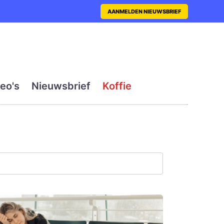
nt met actueel en dagelij
AANMELDEN NIEUWSBRIEF
eo's
Nieuwsbrief
Koffie