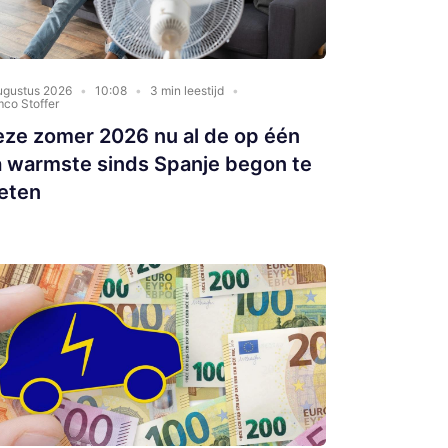
ugustus 2026
10:08
3 min leestijd
co Stoffer
eze zomer 2026 nu al de op één
a warmste sinds Spanje begon te
eten