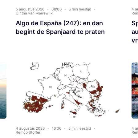
5 augustus 2026
08:06
6 min leestijd
4 a
Cintha van Marrewijk
Rem
Algo de España (247): en dan
Sp
begint de Spanjaard te praten
au
v
4 augustus 2026
16:06
5 min leestijd
4 a
Remco Stoffer
Rem