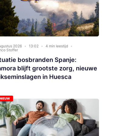
ugustus 2026
13:02
4 min leestijd
co Stoffer
tuatie bosbranden Spanje:
mora blijft grootste zorg, nieuwe
ikseminslagen in Huesca
NIEUW