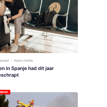
eestijd
Remco Stoffer
n in Spanje had dit jaar
eschrapt
NIEUW