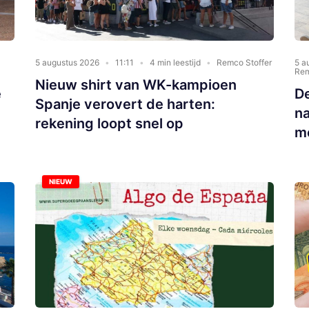
5 augustus 2026
11:11
4 min leestijd
Remco Stoffer
5 a
Rem
Nieuw shirt van WK-kampioen
e
D
Spanje verovert de harten:
n
rekening loopt snel op
m
NIEUW