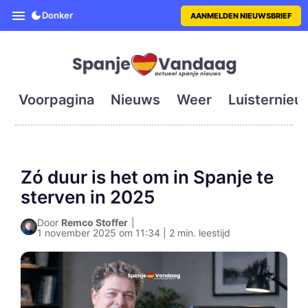
SpanjeVandaag is de eerste en g
Donker
AANMELDEN NIEUWSBRIEF
Voorpagina
Nieuws
Weer
Luisternieu
Zó duur is het om in Spanje te
sterven in 2025
Door
Remco Stoffer
|
1 november 2025 om 11:34 | 2 min. leestijd