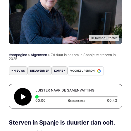
© Remco Stoffer
Voorpagina
»
Algemeen
»
Zó duur is het om in Spanje te sterven in
2025
+ NIEUWS
NIEUWSBRIEF
KOFFIE?
VOORKEURSBRON
LUISTER NAAR DE SAMENVATTING
Elapsed time: 0 seconds
Duratio
00:00
00:43
Sterven in Spanje is duurder dan ooit.