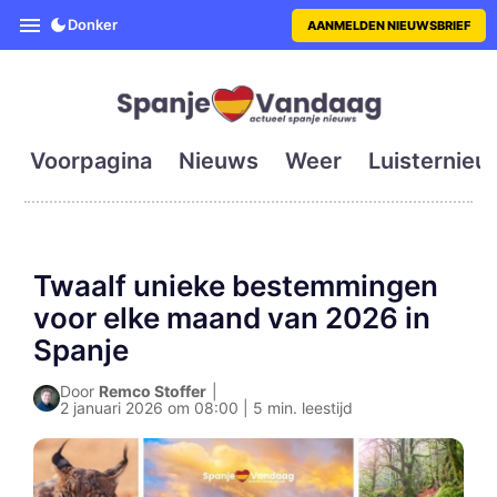
SpanjeVandaag is de eerste en g
Donker
AANMELDEN NIEUWSBRIEF
Voorpagina
Nieuws
Weer
Luisternieu
Twaalf unieke bestemmingen
voor elke maand van 2026 in
Spanje
Door
Remco Stoffer
|
2 januari 2026 om 08:00 | 5 min. leestijd