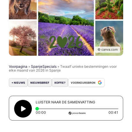
© canva.com
Voorpagina
»
SpanjeSpecials
»
Twaalf unieke bestemmingen voor
elke maand van 2026 in Spanje
+ NIEUWS
NIEUWSBRIEF
KOFFIE?
VOORKEURSBRON
LUISTER NAAR DE SAMENVATTING
Elapsed time: 0 seconds
Duration
00:00
00:41