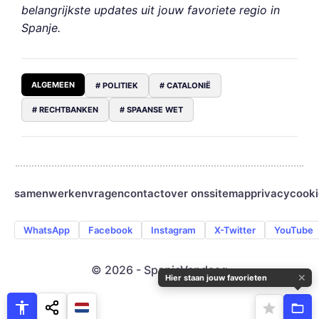
belangrijkste updates uit jouw favoriete regio in
Spanje.
ALGEMEEN
# POLITIEK
# CATALONIË
# RECHTBANKEN
# SPAANSE WET
samenwerken
vragen
contact
over ons
sitemap
privacy
cooki
WhatsApp
Facebook
Instagram
X-Twitter
YouTube
© 2026 - SpanjeVandaag
✕
Hier staan jouw favorieten