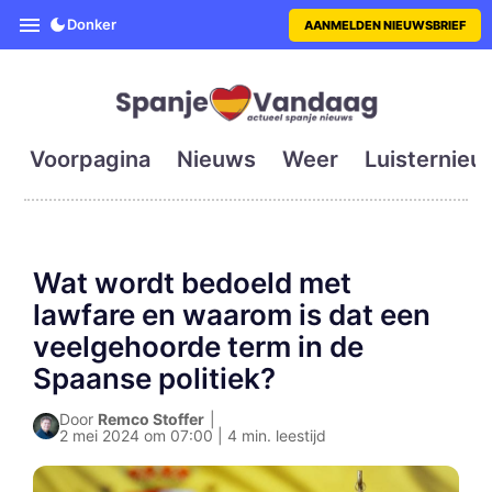
SpanjeVandaag is de eerste en g
Donker
AANMELDEN NIEUWSBRIEF
Voorpagina
Nieuws
Weer
Luisternieu
Wat wordt bedoeld met
lawfare en waarom is dat een
veelgehoorde term in de
Spaanse politiek?
Door
Remco Stoffer
|
2 mei 2024 om 07:00 | 4 min. leestijd