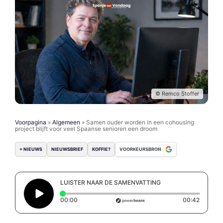
© Remco Stoffer
Voorpagina
»
Algemeen
»
Samen ouder worden in een cohousing
project blijft voor veel Spaanse senioren een droom
+ NIEUWS
NIEUWSBRIEF
KOFFIE?
VOORKEURSBRON
LUISTER NAAR DE SAMENVATTING
Elapsed time: 0 seconds
Duratio
00:00
00:42