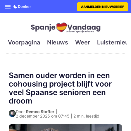
SpanjeVandaag is de eerste en g
Donker
AANMELDEN NIEUWSBRIEF
Voorpagina
Nieuws
Weer
Luisternieu
Samen ouder worden in een
cohousing project blijft voor
veel Spaanse senioren een
droom
Door
Remco Stoffer
|
2 december 2025 om 07:45 | 2 min. leestijd