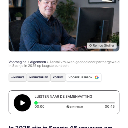
© Remco Stoffer
Voorpagina
»
Algemeen
»
Aantal vrouwen gedood door partnergeweld
in Spanje in 2025 op laagste punt ooit
+ NIEUWS
NIEUWSBRIEF
KOFFIE?
VOORKEURSBRON
LUISTER NAAR DE SAMENVATTING
Elapsed time: 0 seconds
Duratio
00:00
00:45
In 2025 zijn in Spanje 46 vrouwen om