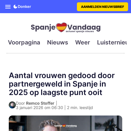
SpanjeVandaag is de eerste en g
Donker
AANMELDEN NIEUWSBRIEF
Voorpagina
Nieuws
Weer
Luisternieu
Aantal vrouwen gedood door
partnergeweld in Spanje in
2025 op laagste punt ooit
Door
Remco Stoffer
|
3 januari 2026 om 06:30 | 2 min. leestijd