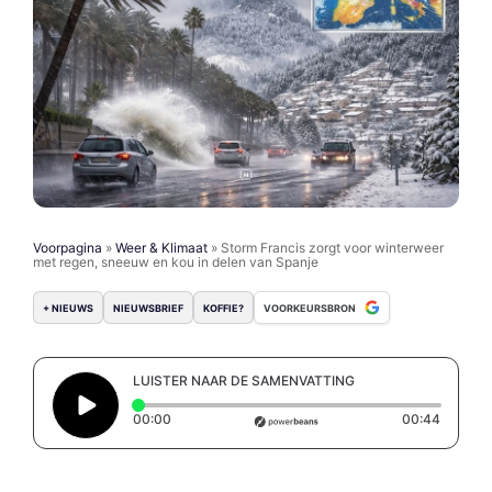
Voorpagina
»
Weer & Klimaat
»
Storm Francis zorgt voor winterweer
met regen, sneeuw en kou in delen van Spanje
+ NIEUWS
NIEUWSBRIEF
KOFFIE?
VOORKEURSBRON
LUISTER NAAR DE SAMENVATTING
Elapsed time: 0 seconds
Duratio
00:00
00:44