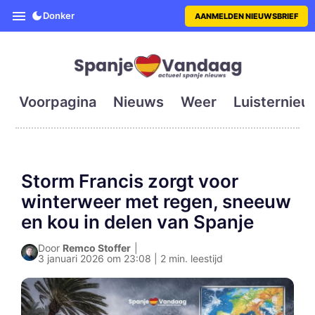
SpanjeVandaag is de eerste en g
Donker
AANMELDEN NIEUWSBRIEF
Voorpagina
Nieuws
Weer
Luisternieu
Storm Francis zorgt voor
winterweer met regen, sneeuw
en kou in delen van Spanje
Door
Remco Stoffer
|
3 januari 2026 om 23:08 | 2 min. leestijd