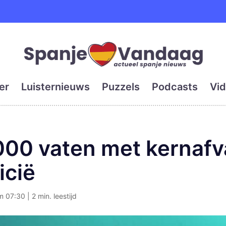
e en grootste digitale kra
er
Luisternieuws
Puzzels
Podcasts
Vid
000 vaten met kernafv
icië
m 07:30 | 2 min. leestijd