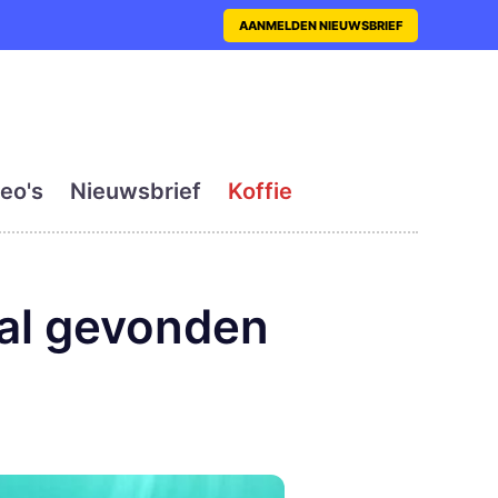
nt met actueel en dagelij
AANMELDEN NIEUWSBRIEF
eo's
Nieuwsbrief
Koffie
al gevonden