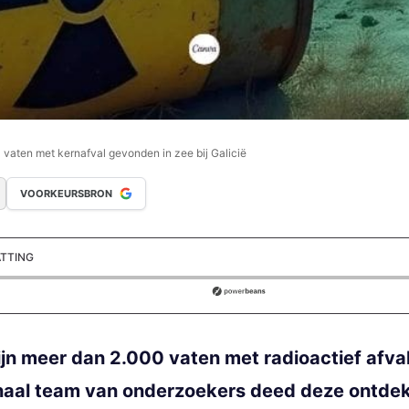
vaten met kernafval gevonden in zee bij Galicië
VOORKEURSBRON
ATTING
ds
zijn meer dan 2.000 vaten met radioactief afva
naal team van onderzoekers deed deze ontde