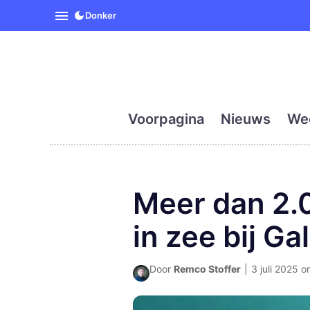
SpanjeVandaag is de eerst
Donker
Voorpagina
Nieuws
We
Meer dan 2.
in zee bij Gal
Door
Remco Stoffer
|
3 juli 2025 o