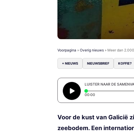
Voorpagina
»
Overig nieuws
»
Meer dan 2.000 
+ NIEUWS
NIEUWSBRIEF
KOFFIE?
LUISTER NAAR DE SAMENV
Elapsed time: 0 secon
00:00
Voor de kust van Galicië 
zeebodem. Een internatio