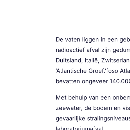
De vaten liggen in een ge
radioactief afval zijn gedu
Duitsland, Italië, Zwitser
‘Atlantische Groef.’foso At
bevatten ongeveer 140.000 
Met behulp van een onbem
zeewater, de bodem en vi
gevaarlijke stralingsniveaus
laboratoriumafval.