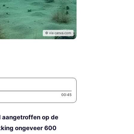
© via canva.com
Duration: 45 seconds
00:45
l aangetroffen op de
kking ongeveer 600