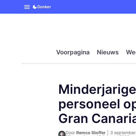
SpanjeVandaag is de eerst
Donker
Voorpagina
Nieuws
We
Minderjarig
personeel op
Gran Canari
Door
Remco Stoffer
|
3 september 