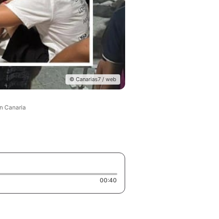
© Canarias7 / web
an Canaria
Duration: 40 seconds
00:40