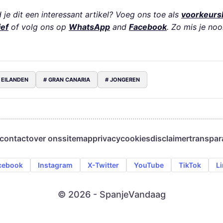
je dit een interessant artikel? Voeg ons toe als
voorkeurs
ief
of volg ons op
WhatsApp
and
Facebook
. Zo mis je noo
 EILANDEN
# GRAN CANARIA
# JONGEREN
contact
over ons
sitemap
privacy
cookies
disclaimer
transpar
cebook
Instagram
X-Twitter
YouTube
TikTok
L
© 2026 - SpanjeVandaag