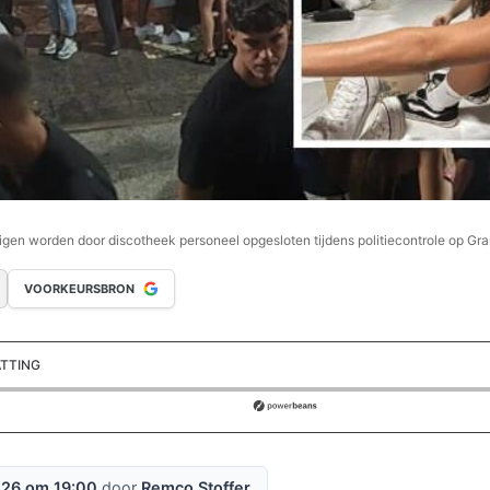
igen worden door discotheek personeel opgesloten tijdens politiecontrole op Gr
VOORKEURSBRON
ATTING
ds
026 om 19:00
door
Remco Stoffer