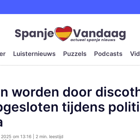
e en grootste digitale kra
er
Luisternieuws
Puzzels
Podcasts
Vid
en worden door discot
gesloten tijdens polit
a
2025 om 13:16 | 2 min. leestijd