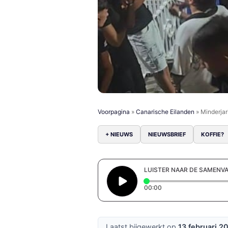
Voorpagina
»
Canarische Eilanden
»
Minderjar
+ NIEUWS
NIEUWSBRIEF
KOFFIE?
LUISTER NAAR DE SAMENV
Elapsed time: 0 secon
00:00
Laatst bijgewerkt op
13 februari 2