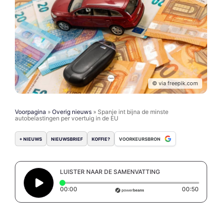
© via freepik.com
Voorpagina
»
Overig nieuws
»
Spanje int bijna de minste
autobelastingen per voertuig in de EU
+ NIEUWS
NIEUWSBRIEF
KOFFIE?
VOORKEURSBRON
LUISTER NAAR DE SAMENVATTING
Elapsed time: 0 seconds
Duratio
00:00
00:50