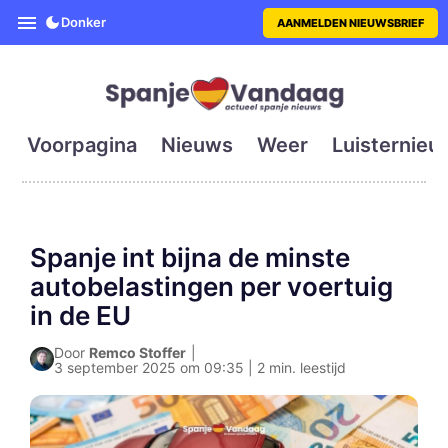
SpanjeVandaag is de eerste en g
Donker
AANMELDEN NIEUWSBRIEF
Voorpagina
Nieuws
Weer
Luisternieu
Spanje int bijna de minste
autobelastingen per voertuig
in de EU
Door
Remco Stoffer
|
3 september 2025 om 09:35 | 2 min. leestijd