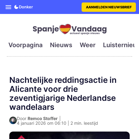
SpanjeVandaag is de eerste en g
Donker
AANMELDEN NIEUWSBRIEF
Voorpagina
Nieuws
Weer
Luisternieu
Nachtelijke reddingsactie in
Alicante voor drie
zeventigjarige Nederlandse
wandelaars
Door
Remco Stoffer
|
4 januari 2026 om 06:10 | 2 min. leestijd