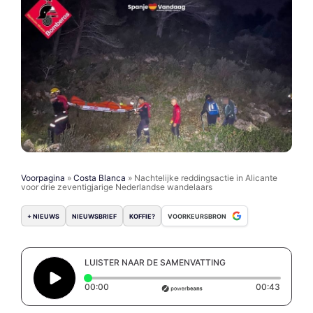
Voorpagina
»
Costa Blanca
»
Nachtelijke reddingsactie in Alicante
voor drie zeventigjarige Nederlandse wandelaars
+ NIEUWS
NIEUWSBRIEF
KOFFIE?
VOORKEURSBRON
LUISTER NAAR DE SAMENVATTING
Elapsed time: 0 seconds
Duratio
00:00
00:43