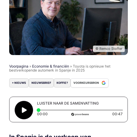
© Remco Stoffer
Voorpagina
»
Economie & financiën
»
Toyota is opnieuw het
bestverkopende automerk in Spanje in 2025
+ NIEUWS
NIEUWSBRIEF
KOFFIE?
VOORKEURSBRON
LUISTER NAAR DE SAMENVATTING
Elapsed time: 0 seconds
Duratio
00:00
00:47
In Spanje is de verkoop van