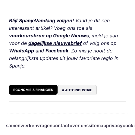
Blijf SpanjeVandaag volgen!
Vond je dit een
interessant artikel? Voeg ons toe als
voorkeursbron op Google Nieuws
, meld je aan
voor de
dagelijkse nieuwsbrief
of volg ons op
WhatsApp
and
Facebook
. Zo mis je nooit de
belangrijkste updates uit jouw favoriete regio in
Spanje.
ECONOMIE & FINANCIËN
# AUTOINDUSTRIE
samenwerken
vragen
contact
over ons
sitemap
privacy
cooki