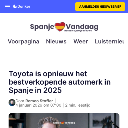
SpanjeVandaag is de eerste en g
Donker
AANMELDEN NIEUWSBRIEF
Voorpagina
Nieuws
Weer
Luisternieu
Toyota is opnieuw het
bestverkopende automerk in
Spanje in 2025
Door
Remco Stoffer
|
4 januari 2026 om 07:00 | 2 min. leestijd